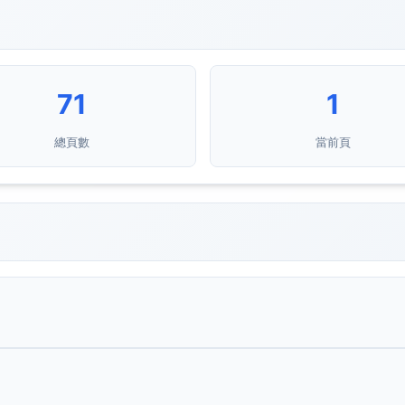
71
1
總頁數
當前頁