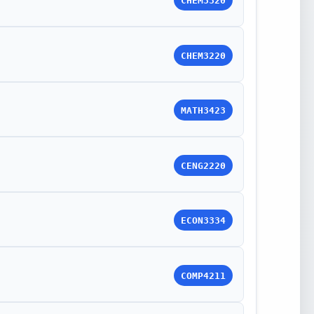
CHEM3320
CHEM3220
MATH3423
CENG2220
ECON3334
COMP4211