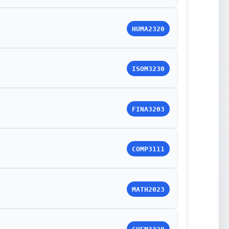
HUMA2320
ISOM3230
FINA3203
COMP3111
MATH2023